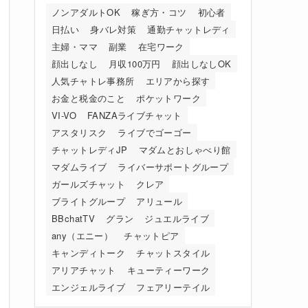
ノンアダルトOK
稼ぎ方・コツ
初心者
日払い
身バレ対策
通勤チャットレディ
主婦・ママ
副業
在宅ワーク
顔出しなし
月収100万円
顔出しなしOK
人気チャトレ事務所
エリアから探す
お金と税金のこと
ポケットワーク
VI-VO
FANZAライブチャット
アスタリスク
ライブでゴーゴー
チャットレディJP
マダムとおしゃべり館
マダムライブ
ライバーサポートグループ
ガールズチャット
クレア
ブライトグループ
アリュール
BBchatTV
グラン
ジュエルライブ
any（エニー）
チャットピア
キャンディトーク
チャットスタイル
アリアチャット
キューティーワーク
エンジェルライブ
フェアリーテイル