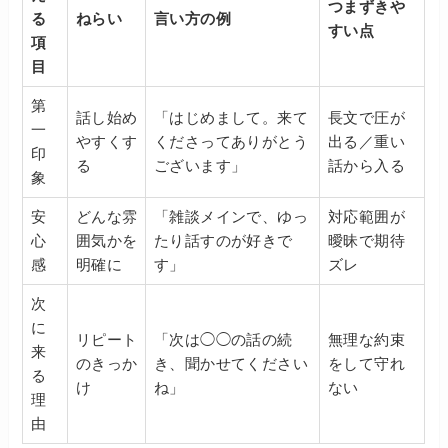
つまずきや
る
ねらい
言い方の例
すい点
項
目
第
話し始め
「はじめまして。来て
長文で圧が
一
やすくす
くださってありがとう
出る／重い
印
る
ございます」
話から入る
象
安
どんな雰
「雑談メインで、ゆっ
対応範囲が
心
囲気かを
たり話すのが好きで
曖昧で期待
感
明確に
す」
ズレ
次
に
リピート
「次は◯◯の話の続
無理な約束
来
のきっか
き、聞かせてください
をして守れ
る
け
ね」
ない
理
由