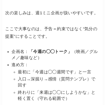
次の楽しみは、週1ミニ企画が扱いやすいです。
ここで大事なのは、予告＝約束ではなく“気分の
提案”にすることです。
企画名：
「今週の◯◯トーク」
（映画／グル
メ／趣味など）
進め方：
最初に「今週は◯◯週間です」と一言
入口→深掘り→感情（質問テンプレ）で
回す
終わりに「来週は◯◯にしようかな」と
軽く置く（守れる範囲で）