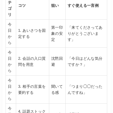
テ
コツ
狙い
すぐ使える一言例
ゴ
リ
今
第一印
「来てくださってあ
日
1. あいさつを固
象の安
りがとうございま
か
定する
定
す」
ら
今
日
2. 会話の入口質
沈黙回
「今日はどんな気分
か
問を用意
避
ですか？」
ら
今
日
3. 相手の言葉を
聞いて
「つまり◯◯だった
か
要約する
る感
んですね」
ら
今
4. 話題ストック