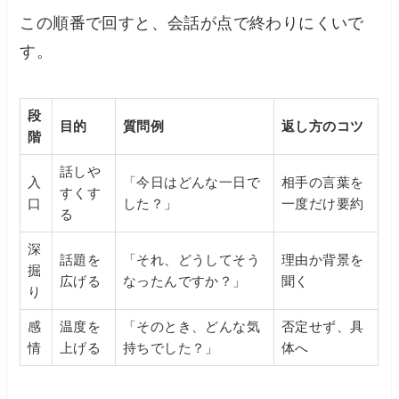
この順番で回すと、会話が点で終わりにくいで
す。
段
目的
質問例
返し方のコツ
階
話しや
入
「今日はどんな一日で
相手の言葉を
すくす
口
した？」
一度だけ要約
る
深
話題を
「それ、どうしてそう
理由か背景を
掘
広げる
なったんですか？」
聞く
り
感
温度を
「そのとき、どんな気
否定せず、具
情
上げる
持ちでした？」
体へ