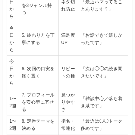
日
ネタ切
「最近ハマってるこ
を3ジャンル持
か
れ防止
とあります？」
つ
ら
今
日
5. 終わり方を丁
満足度
「お話できて嬉しか
か
寧にする
UP
ったです」
ら
今
日
6. 次回の口実を
リピー
「次は◯◯の続き聞
か
軽く置く
トの種
きたいです」
ら
7. プロフィール
見つか
1〜
「雑談中心／落ち着
を安心型に寄せ
りやす
2週
き系です」
る
さ
1〜
8. 定番テーマを
指名・
「最近は◯◯トーク
2週
決める
常連化
多めです」