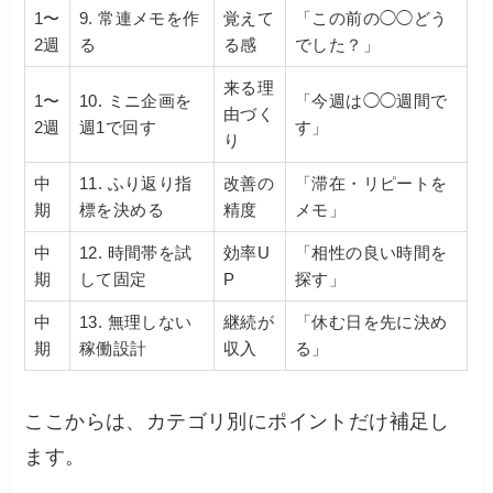
1〜
9. 常連メモを作
覚えて
「この前の◯◯どう
2週
る
る感
でした？」
来る理
1〜
10. ミニ企画を
「今週は◯◯週間で
由づく
2週
週1で回す
す」
り
中
11. ふり返り指
改善の
「滞在・リピートを
期
標を決める
精度
メモ」
中
12. 時間帯を試
効率U
「相性の良い時間を
期
して固定
P
探す」
中
13. 無理しない
継続が
「休む日を先に決め
期
稼働設計
収入
る」
ここからは、カテゴリ別にポイントだけ補足し
ます。