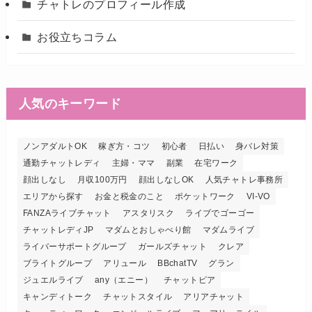
チャトレのプロフィール作成
お役立ちコラム
人気のキーワード
ノンアダルトOK
稼ぎ方・コツ
初心者
日払い
身バレ対策
通勤チャットレディ
主婦・ママ
副業
在宅ワーク
顔出しなし
月収100万円
顔出しなしOK
人気チャトレ事務所
エリアから探す
お金と税金のこと
ポケットワーク
VI-VO
FANZAライブチャット
アスタリスク
ライブでゴーゴー
チャットレディJP
マダムとおしゃべり館
マダムライブ
ライバーサポートグループ
ガールズチャット
クレア
ブライトグループ
アリュール
BBchatTV
グラン
ジュエルライブ
any（エニー）
チャットピア
キャンディトーク
チャットスタイル
アリアチャット