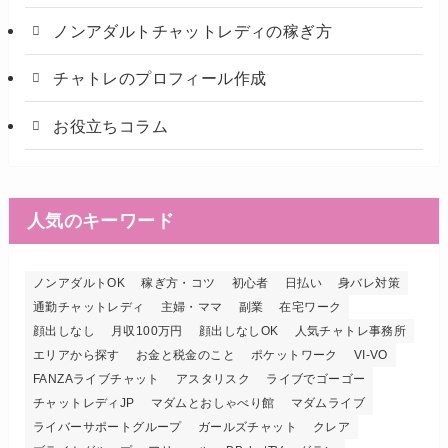
ノンアダルトチャットレディの稼ぎ方
チャトレのプロフィール作成
お役立ちコラム
人気のキーワード
ノンアダルトOK
稼ぎ方・コツ
初心者
日払い
身バレ対策
通勤チャットレディ
主婦・ママ
副業
在宅ワーク
顔出しなし
月収100万円
顔出しなしOK
人気チャトレ事務所
エリアから探す
お金と税金のこと
ポケットワーク
VI-VO
FANZAライブチャット
アスタリスク
ライブでゴーゴー
チャットレディJP
マダムとおしゃべり館
マダムライブ
ライバーサポートグループ
ガールズチャット
クレア