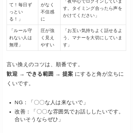
「夜中心でログインしていま
て！毎日ず
がなく
す。タイミング合ったら声を
っとい
不信感
かけてください」
る！」
に
「ルール守
圧が強
「お互い気持ちよく話せるよ
れない人は
く見え
う、マナーを大切にしていま
無理」
やすい
す」
言い換えのコツは、順番です。
歓迎 → できる範囲 → 提案
にすると角が立ちに
くいです。
NG：「〇〇な人は来ないで」
改善：「〇〇な雰囲気でお話ししたいです。
合いそうならぜひ」