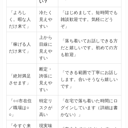
い？
「よろし
冷たく
「はじめまして。短時間でも
く。暇な人
見えや
雑談歓迎です。気軽にどう
だけ来て」
すい
ぞ」
上から
「落ち着いてお話しできる方
「稼げる人
目線に
だと嬉しいです。初めての方
だけ来て」
見えや
も歓迎」
すい
断定・
「できる範囲で丁寧にお話し
「絶対満足
誇張に
します。合いそうなら嬉しい
させます」
見えや
です」
すい
「○○市在住
特定リ
「在宅で落ち着いた時間にロ
／職場は○
スクが
グインしています（詳細は書
○」
高い
かない）」
「今すぐ来
現実味