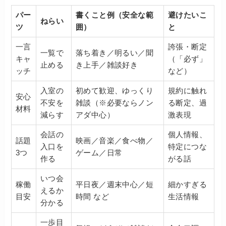
パー
書くこと例（安全な範
避けたいこ
ねらい
ツ
囲）
と
一言
誇張・断定
一覧で
落ち着き／明るい／聞
キャ
（「必ず」
止める
き上手／雑談好き
ッチ
など）
入室の
初めて歓迎、ゆっくり
規約に触れ
安心
不安を
雑談（※必要ならノン
る断定、過
材料
減らす
アダ中心）
激表現
会話の
個人情報、
話題
映画／音楽／食べ物／
入口を
特定につな
3つ
ゲーム／日常
作る
がる話
いつ会
稼働
平日夜／週末中心／短
細かすぎる
えるか
目安
時間 など
生活情報
分かる
一歩目