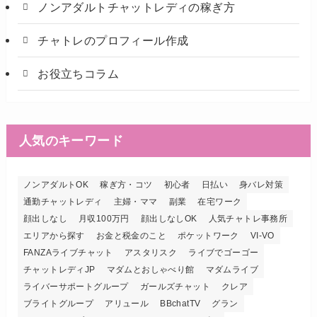
ノンアダルトチャットレディの稼ぎ方
チャトレのプロフィール作成
お役立ちコラム
人気のキーワード
ノンアダルトOK
稼ぎ方・コツ
初心者
日払い
身バレ対策
通勤チャットレディ
主婦・ママ
副業
在宅ワーク
顔出しなし
月収100万円
顔出しなしOK
人気チャトレ事務所
エリアから探す
お金と税金のこと
ポケットワーク
VI-VO
FANZAライブチャット
アスタリスク
ライブでゴーゴー
チャットレディJP
マダムとおしゃべり館
マダムライブ
ライバーサポートグループ
ガールズチャット
クレア
ブライトグループ
アリュール
BBchatTV
グラン