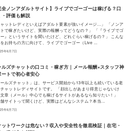
完全ノンアダルトサイト】ライブでゴーゴーは稼げる？口
ミ・評価も解説
ャットレディといえばアダルト要素が強いイメージ…」 「ノンア
トで稼ぎたいけど、実際の報酬ってどうなの？」 「『ライブでゴ
ー』というサイトを聞いたけど、どれぐらい稼げるの？」 こんな
をお持ちの方に向けて、ライブでゴーゴー（Live ...
025年6月7日
ールズチャットの口コミ・稼ぎ方｜メール報酬×スタッフ神
ポートで初心者安心
ールズチャット」は、サービス開始から13年以上も続いている老
チャットレディサイトです。 「顔出しがあまり得意じゃないけ
、文章（メール）中心でも稼げるサイトがあるなら知りたい！」
舗サイトって聞くけど、実際はどんなシステム？本当...
025年6月7日
ケットワークは危ない？収入や安全性を徹底検証｜在宅・