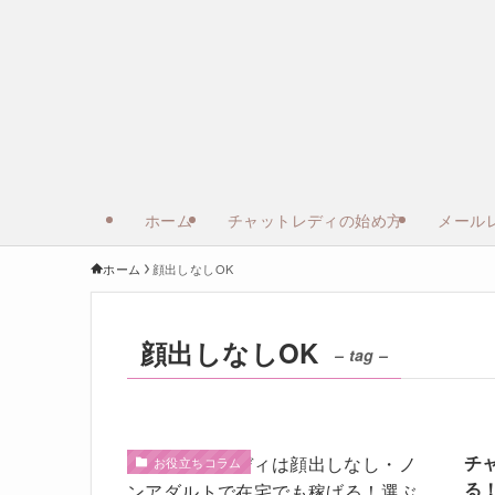
ホーム
チャットレディの始め方
メール
ホーム
顔出しなしOK
顔出しなしOK
– tag –
チ
お役立ちコラム
る