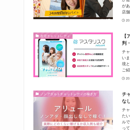
があ
店舗
2
【
在宅チャットレディ
判
チ
いま
境と
ご紹
2
チ
ノンアダルトチャットレディの稼ぎ方
な
チ
たい
ルで
って