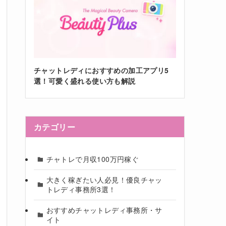
チャットレディにおすすめの加工アプリ5
選！可愛く盛れる使い方も解説
カテゴリー
チャトレで月収100万円稼ぐ
大きく稼ぎたい人必見！優良チャッ
トレディ事務所3選！
おすすめチャットレディ事務所・サ
イト