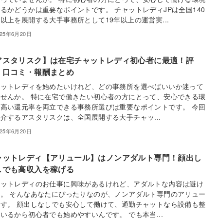
るかどうかは重要なポイントです。 チャットレディJPは全国140
以上を展開する大手事務所として19年以上の運営実...
025年6月20日
アスタリスク】は在宅チャットレディ初心者に最適！評
・口コミ・報酬まとめ
ャットレディを始めたいけれど、どの事務所を選べばいいか迷って
せんか。 特に在宅で働きたい初心者の方にとって、安心できる環
高い還元率を両立できる事務所選びは重要なポイントです。 今回
介するアスタリスクは、全国展開する大手チャッ...
025年6月20日
ャットレディ【アリュール】はノンアダルト専門！顔出し
しでも高収入を稼げる
ャットレディのお仕事に興味があるけれど、アダルトな内容は避け
。 そんなあなたにぴったりなのが、ノンアダルト専門のアリュー
す。 顔出しなしでも安心して働けて、通勤チャットなら設備も整
いるから初心者でも始めやすいんです。 でも本当...