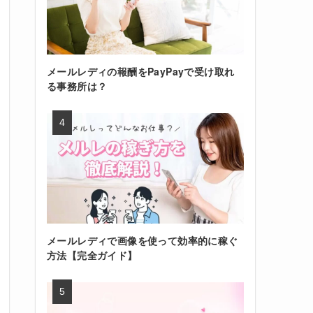
メールレディの報酬をPayPayで受け取れ
る事務所は？
メールレディで画像を使って効率的に稼ぐ
方法【完全ガイド】