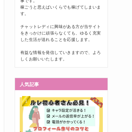
事です。
稼ごうと思えばいくらでも稼げてしまいま
す。
チャットレディに興味がある方が当サイト
をきっかけに頑張らなくても、ゆるく充実
した生活が送れることを応援します。
有益な情報を発信していきますので、よろ
しくお願いいたします。
人気記事