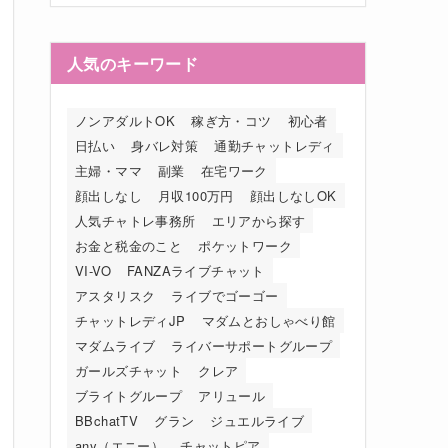
人気のキーワード
ノンアダルトOK
稼ぎ方・コツ
初心者
日払い
身バレ対策
通勤チャットレディ
主婦・ママ
副業
在宅ワーク
顔出しなし
月収100万円
顔出しなしOK
人気チャトレ事務所
エリアから探す
お金と税金のこと
ポケットワーク
VI-VO
FANZAライブチャット
アスタリスク
ライブでゴーゴー
チャットレディJP
マダムとおしゃべり館
マダムライブ
ライバーサポートグループ
ガールズチャット
クレア
ブライトグループ
アリュール
BBchatTV
グラン
ジュエルライブ
any（エニー）
チャットピア