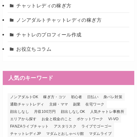
チャットレディの稼ぎ方
ノンアダルトチャットレディの稼ぎ方
チャトレのプロフィール作成
お役立ちコラム
人気のキーワード
ノンアダルトOK
稼ぎ方・コツ
初心者
日払い
身バレ対策
通勤チャットレディ
主婦・ママ
副業
在宅ワーク
顔出しなし
月収100万円
顔出しなしOK
人気チャトレ事務所
エリアから探す
お金と税金のこと
ポケットワーク
VI-VO
FANZAライブチャット
アスタリスク
ライブでゴーゴー
チャットレディJP
マダムとおしゃべり館
マダムライブ