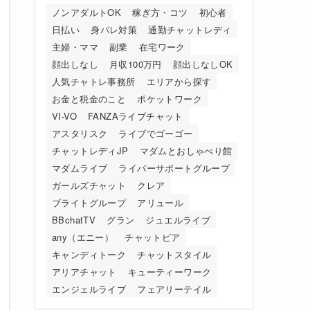
ノンアダルトOK
稼ぎ方・コツ
初心者
日払い
身バレ対策
通勤チャットレディ
主婦・ママ
副業
在宅ワーク
顔出しなし
月収100万円
顔出しなしOK
人気チャトレ事務所
エリアから探す
お金と税金のこと
ポケットワーク
VI-VO
FANZAライブチャット
アスタリスク
ライブでゴーゴー
チャットレディJP
マダムとおしゃべり館
マダムライブ
ライバーサポートグループ
ガールズチャット
クレア
ブライトグループ
アリュール
BBchatTV
グラン
ジュエルライブ
any（エニー）
チャットピア
キャンディトーク
チャットスタイル
アリアチャット
キューティーワーク
エンジェルライブ
フェアリーテイル