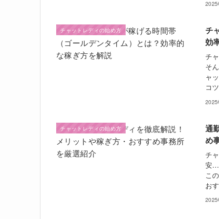
202
チ
チャットレディの始め方
効
チ
そん
ャ
コツ
202
通
チャットレディの始め方
め
チ
安…
こ
おす
202