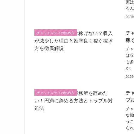
実
るん
202
チ
チャットレディの始め方
稼
チ
は
も多
か、
202
チ
チャットレディの始め方
ブ
チャ
な
うこ
られ