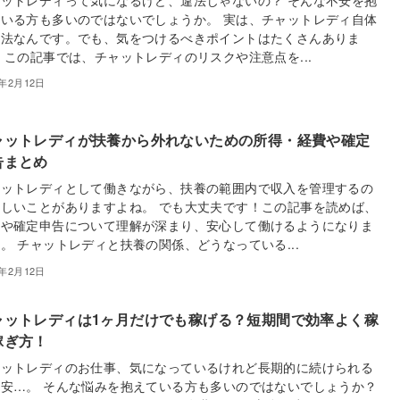
ットレディって気になるけど、違法じゃないの？ そんな不安を抱
いる方も多いのではないでしょうか。 実は、チャットレディ自体
合法なんです。でも、気をつけるべきポイントはたくさんありま
 この記事では、チャットレディのリスクや注意点を...
5年2月12日
ャットレディが扶養から外れないための所得・経費や確定
告まとめ
ャットレディとして働きながら、扶養の範囲内で収入を管理するの
しいことがありますよね。 でも大丈夫です！この記事を読めば、
養や確定申告について理解が深まり、安心して働けるようになりま
。 チャットレディと扶養の関係、どうなっている...
5年2月12日
ャットレディは1ヶ月だけでも稼げる？短期間で効率よく稼
稼ぎ方！
ャットレディのお仕事、気になっているけれど長期的に続けられる
安…。 そんな悩みを抱えている方も多いのではないでしょうか？