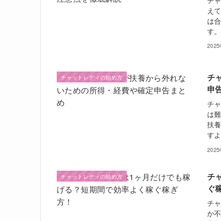
チャ
えて
は
す。
202
チ
チャットレディの始め方
申
チ
は難
扶
すよ
202
チ
チャットレディの始め方
ぐ
チ
か不