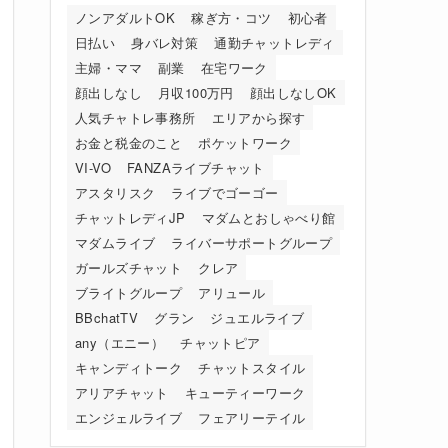
ノンアダルトOK
稼ぎ方・コツ
初心者
日払い
身バレ対策
通勤チャットレディ
主婦・ママ
副業
在宅ワーク
顔出しなし
月収100万円
顔出しなしOK
人気チャトレ事務所
エリアから探す
お金と税金のこと
ポケットワーク
VI-VO
FANZAライブチャット
アスタリスク
ライブでゴーゴー
チャットレディJP
マダムとおしゃべり館
マダムライブ
ライバーサポートグループ
ガールズチャット
クレア
ブライトグループ
アリュール
BBchatTV
グラン
ジュエルライブ
any（エニー）
チャットピア
キャンディトーク
チャットスタイル
アリアチャット
キューティーワーク
エンジェルライブ
フェアリーテイル