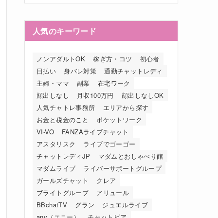
人気のキーワード
ノンアダルトOK
稼ぎ方・コツ
初心者
日払い
身バレ対策
通勤チャットレディ
主婦・ママ
副業
在宅ワーク
顔出しなし
月収100万円
顔出しなしOK
人気チャトレ事務所
エリアから探す
お金と税金のこと
ポケットワーク
VI-VO
FANZAライブチャット
アスタリスク
ライブでゴーゴー
チャットレディJP
マダムとおしゃべり館
マダムライブ
ライバーサポートグループ
ガールズチャット
クレア
ブライトグループ
アリュール
BBchatTV
グラン
ジュエルライブ
any（エニー）
チャットピア