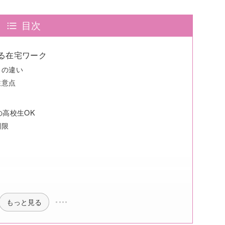
目次
る在宅ワーク
ィの違い
注意点
の高校生OK
制限
もっと見る