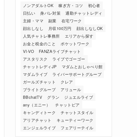
ノンアダルトOK
稼ぎ方・コツ
初心者
日払い
身バレ対策
通勤チャットレディ
主婦・ママ
副業
在宅ワーク
顔出しなし
月収100万円
顔出しなしOK
人気チャトレ事務所
エリアから探す
お金と税金のこと
ポケットワーク
VI-VO
FANZAライブチャット
アスタリスク
ライブでゴーゴー
チャットレディJP
マダムとおしゃべり館
マダムライブ
ライバーサポートグループ
ガールズチャット
クレア
ブライトグループ
アリュール
BBchatTV
グラン
ジュエルライブ
any（エニー）
チャットピア
キャンディトーク
チャットスタイル
アリアチャット
キューティーワーク
エンジェルライブ
フェアリーテイル