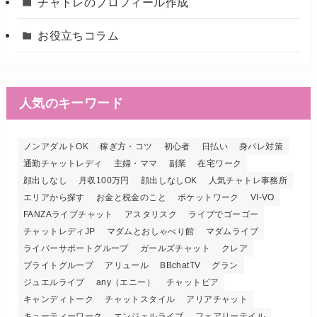
チャトレのプロフィール作成
お役立ちコラム
人気のキーワード
ノンアダルトOK
稼ぎ方・コツ
初心者
日払い
身バレ対策
通勤チャットレディ
主婦・ママ
副業
在宅ワーク
顔出しなし
月収100万円
顔出しなしOK
人気チャトレ事務所
エリアから探す
お金と税金のこと
ポケットワーク
VI-VO
FANZAライブチャット
アスタリスク
ライブでゴーゴー
チャットレディJP
マダムとおしゃべり館
マダムライブ
ライバーサポートグループ
ガールズチャット
クレア
ブライトグループ
アリュール
BBchatTV
グラン
ジュエルライブ
any（エニー）
チャットピア
キャンディトーク
チャットスタイル
アリアチャット
キューティーワーク
エンジェルライブ
フェアリーテイル