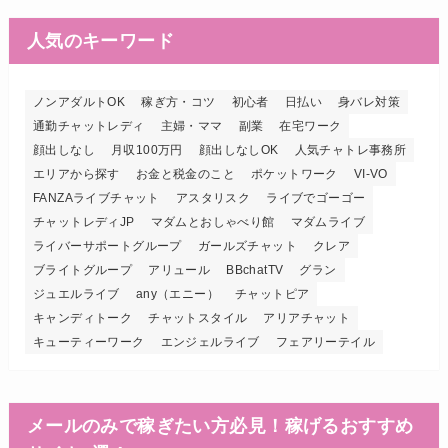
人気のキーワード
ノンアダルトOK
稼ぎ方・コツ
初心者
日払い
身バレ対策
通勤チャットレディ
主婦・ママ
副業
在宅ワーク
顔出しなし
月収100万円
顔出しなしOK
人気チャトレ事務所
エリアから探す
お金と税金のこと
ポケットワーク
VI-VO
FANZAライブチャット
アスタリスク
ライブでゴーゴー
チャットレディJP
マダムとおしゃべり館
マダムライブ
ライバーサポートグループ
ガールズチャット
クレア
ブライトグループ
アリュール
BBchatTV
グラン
ジュエルライブ
any（エニー）
チャットピア
キャンディトーク
チャットスタイル
アリアチャット
キューティーワーク
エンジェルライブ
フェアリーテイル
メールのみで稼ぎたい方必見！稼げるおすすめ