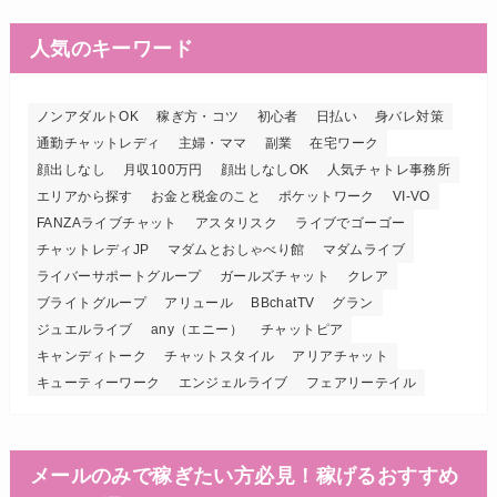
人気のキーワード
ノンアダルトOK
稼ぎ方・コツ
初心者
日払い
身バレ対策
通勤チャットレディ
主婦・ママ
副業
在宅ワーク
顔出しなし
月収100万円
顔出しなしOK
人気チャトレ事務所
エリアから探す
お金と税金のこと
ポケットワーク
VI-VO
FANZAライブチャット
アスタリスク
ライブでゴーゴー
チャットレディJP
マダムとおしゃべり館
マダムライブ
ライバーサポートグループ
ガールズチャット
クレア
ブライトグループ
アリュール
BBchatTV
グラン
ジュエルライブ
any（エニー）
チャットピア
キャンディトーク
チャットスタイル
アリアチャット
キューティーワーク
エンジェルライブ
フェアリーテイル
メールのみで稼ぎたい方必見！稼げるおすすめ